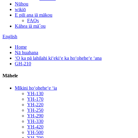
Nūhou
wikiō
E pili ana iā mākou
FAQs
Kāhea iā mā˚ou
English
Home
Nā huahana
ʻO ka pā lahilahi kiʻekiʻe ka hoʻoheheʻe ʻana
GH-210
Māhele
Mīkini hoʻoheheʻe ʻia
YH-130
YH-170
YH-220
YH-250
YH-290
YH-330
YH-420
YH-500
YH-700