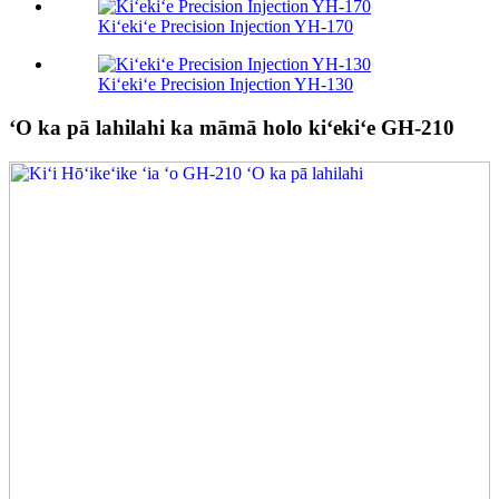
Kiʻekiʻe Precision Injection YH-170
Kiʻekiʻe Precision Injection YH-130
ʻO ka pā lahilahi ka māmā holo kiʻekiʻe GH-210