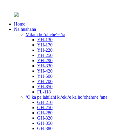
,
Home
Nā huahana
Mīkini hoʻoheheʻe ʻia
YH-130
YH-170
YH-220
YH-250
YH-290
YH-330
YH-420
YH-500
YH-700
YH-850
FL-118
ʻO ka pā lahilahi kiʻekiʻe ka hoʻoheheʻe ʻana
GH-210
GH-250
GH-280
GH-320
GH-350
GH-380