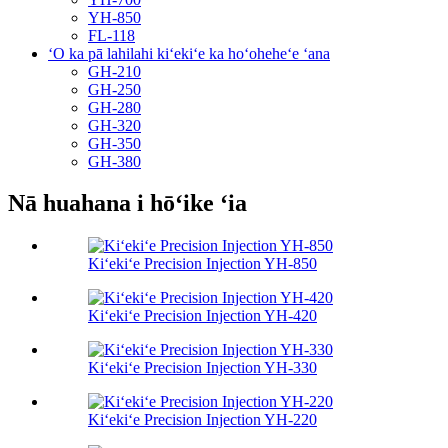
YH-850
FL-118
ʻO ka pā lahilahi kiʻekiʻe ka hoʻoheheʻe ʻana
GH-210
GH-250
GH-280
GH-320
GH-350
GH-380
Nā huahana i hōʻike ʻia
Kiʻekiʻe Precision Injection YH-850
Kiʻekiʻe Precision Injection YH-420
Kiʻekiʻe Precision Injection YH-330
Kiʻekiʻe Precision Injection YH-220